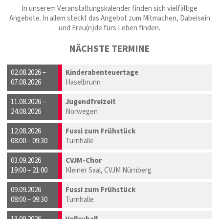
In unserem Veranstaltungskalender finden sich vielfältige
Angebote. In allem steckt das Angebot zum Mitmachen, Dabeisein
und Freu(n)de fürs Leben finden.
NÄCHSTE TERMINE
02.08.2026 –
Kinderabenteuertage
07.08.2026
Haselbrunn
11.08.2026 –
Jugendfreizeit
24.08.2026
Norwegen
12.08.2026
Fussi zum Frühstück
08:00 – 09:30
Turnhalle
03.09.2026
CVJM-Chor
19:00 – 21:00
Kleiner Saal, CVJM Nürnberg
09.09.2026
Fussi zum Frühstück
08:00 – 09:30
Turnhalle