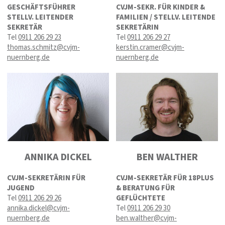
GESCHÄFTSFÜHRER
CVJM-SEKR. FÜR KINDER &
STELLV. LEITENDER
FAMILIEN / STELLV. LEITENDE
SEKRETÄR
SEKRETÄRIN
Tel
0911 206 29 23
Tel
0911 206 29 27
thomas.schmitz@cvjm-
kerstin.cramer@cvjm-
nuernberg.de
nuernberg.de
ANNIKA DICKEL
BEN WALTHER
CVJM-SEKRETÄRIN FÜR
CVJM-SEKRETÄR FÜR 18PLUS
JUGEND
& BERATUNG FÜR
Tel
0911 206 29 26
GEFLÜCHTETE
annika.dickel@cvjm-
Tel
0911 206 29 30
nuernberg.de
ben.walther@cvjm-