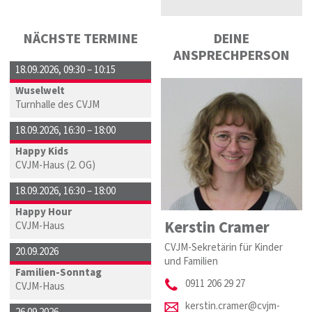
NÄCHSTE TERMINE
DEINE
ANSPRECHPERSON
18.09.2026
,
09:30 – 10:15
Wuselwelt
Turnhalle des CVJM
18.09.2026
,
16:30 – 18:00
Happy Kids
CVJM-Haus (2. OG)
18.09.2026
,
16:30 – 18:00
Happy Hour
Kerstin Cramer
CVJM-Haus
CVJM-Sekretärin für Kinder
20.09.2026
und Familien
Familien-Sonntag
0911 206 29 27
CVJM-Haus
kerstin.cramer@cvjm-