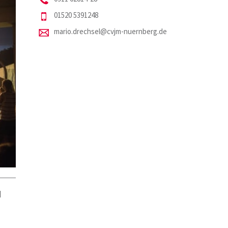
01520 5391248
mario.drechsel@cvjm-nuernberg.de
N