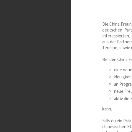
Die China Freun
deutschen Partn
Interessierten,
aus der Partners
Termine, sowie 
Bei den China F
eine neue
Neuigkeit
an Progra
neue Fre
aktiv die
kann.
Falls du ein Pra
chinesischen St