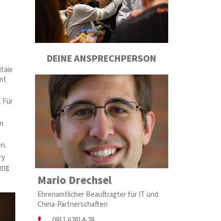
DEINE ANSPRECHPERSON
itale
ant
 Für
en
n.
ry
ong
Mario Drechsel
Ehrenamtlicher Beauftragter für IT und
China-Partnerschaften
0911 62814-28