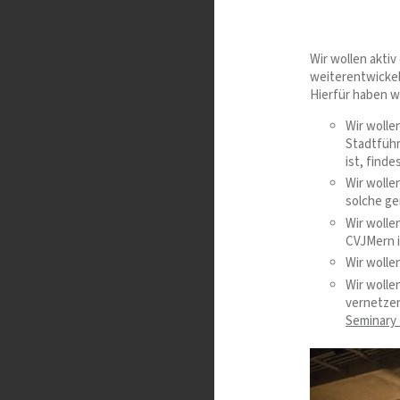
Wir wollen akti
weiterentwickel
Hierfür haben w
Wir wolle
Stadtführ
ist, find
Wir woll
solche ge
Wir wolle
CVJMern i
Wir wolle
Wir wolle
vernetze
Seminary f