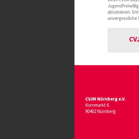
Jugendfreiwilli
absolvieren. En
unvergessliche 
CVJ
CVJM Nürnberg e.V.
Kornmarkt 6
90402 Nürnberg