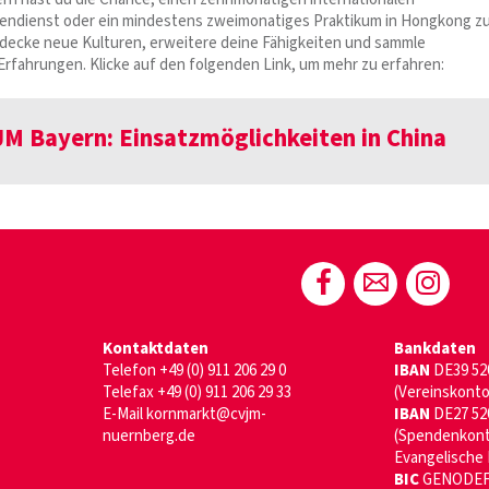
gendienst oder ein mindestens zweimonatiges Praktikum in Hongkong z
tdecke neue Kulturen, erweitere deine Fähigkeiten und sammle
Erfahrungen. Klicke auf den folgenden Link, um mehr zu erfahren:
M Bayern: Einsatzmöglichkeiten in China
Kontaktdaten
Bankdaten
Telefon
+49 (0) 911 206 29 0
IBAN
DE39 520
Telefax +49 (0) 911 206 29 33
(Vereinskonto
E-Mail
kornmarkt@cvjm-
IBAN
DE27 520
nuernberg.de
(Spendenkon
Evangelische
BIC
GENODEF