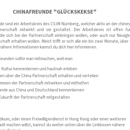
CHINAFREUNDE "GLÜCKSKEKSE"
de sind ein Arbeitskreis des CVJM Nürnberg, welcher aktiv an der chines
erschaft mitwirkt und sie gestaltet. Der Arbeitskreis ist offen für
 die sich bei der Partnerschaft einbringen wollen, oder auch nur Neuigk
chaft erhalten wollen. Meist trifft er sich alle ein bis zwei Monate, übe
nähere Informationen kannst du dich hier informieren.
reunden sollte man mitmachen, weil man:
 Kultur kennenlernen und hautnah erleben
en über die China Partnerschaft erhalten und verteilen
mmen der Partnerschaft mitwirken und mithelfen
unde aus China und Deutschland kennenlernen
 Zukunft der Partnerschaft mitgestalten
ktikum, oder einen Freiwilligendienst in Hong Kong oder einer weiteren
adt machen willst, kannst du weiter unten über die Linkboxen nähere