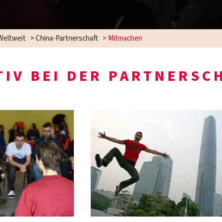
Weltweit
>
China-Partnerschaft
>
Mitmachen
TIV BEI DER PARTNERSC