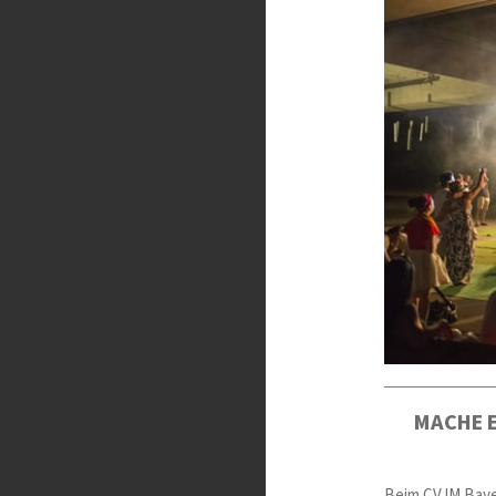
MACHE E
Beim CVJM Bayer